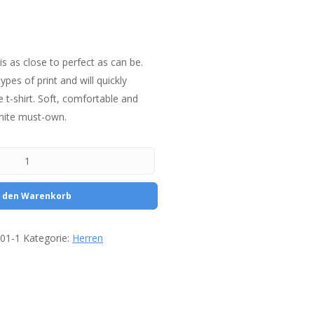
is as close to perfect as can be.
types of print and will quickly
 t-shirt. Soft, comfortable and
finite must-own.
n den Warenkorb
t01-1
Kategorie:
Herren