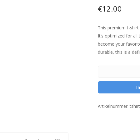
€
12.00
This premium t-shirt 
It’s optimized for all 
become your favorite
durable, this is a de
I
Artikelnummer:
tshir