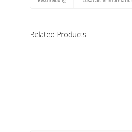
Beschreibung
Zusätzliche Informatio
Related Products
T-Shirt
T-Shirt
Herren
Herren
€
12.00
€
12.00