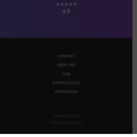
KONTAKT
ÜBER UNS
AGB
DATENSCHUTZ
IMPRESSUM
design by
marbl
office@druckbox.at