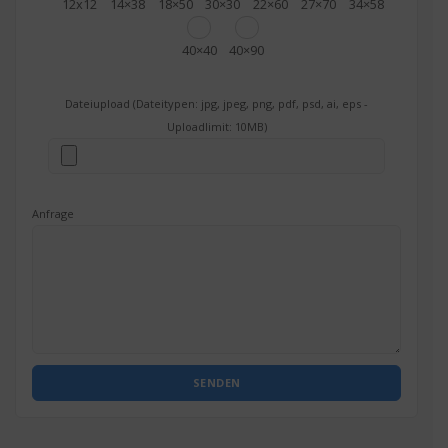
12x12
14×38
18×50
30×30
22×60
27×70
34×58
40×40
40×90
Dateiupload (Dateitypen: jpg, jpeg, png, pdf, psd, ai, eps -
Uploadlimit: 10MB)
Anfrage
SENDEN