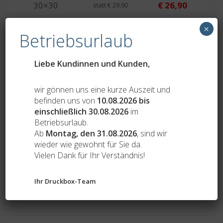
30×30
€ 26,90
statt € 29,90
×
Betriebsurlaub
22×60
€ 30,50
statt € 33,90
Liebe Kundinnen und Kunden,
27×70
€ 35,90
statt € 39,90
wir gönnen uns eine kurze Auszeit und
34×58
€ 35,90
statt € 39,90
befinden uns von
10.08.2026 bis
einschließlich 30.08.2026
im
Betriebsurlaub.
40×40
€ 38,60
statt € 42,90
Ab
Montag, den 31.08.2026
, sind wir
wieder wie gewohnt für Sie da.
Vielen Dank für Ihr Verständnis!
40×90
€ 44,90
statt € 49,90
Ihr Druckbox-Team