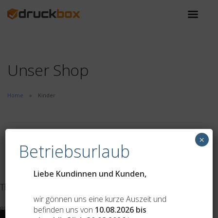
Unser Shop
Home
Kinder
×
Betriebsurlaub
Category:
Liebe Kundinnen und Kunden,
This feed contains no content.
wir gönnen uns eine kurze Auszeit und
befinden uns von
10.08.2026 bis
Please add some posts to load them here.