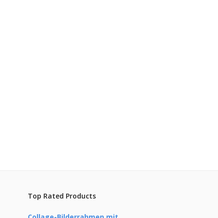
p Damen
Hoodie Herren
Basics
0
€
12.00
Top Rated Products
Collage-Bilderrahmen mit