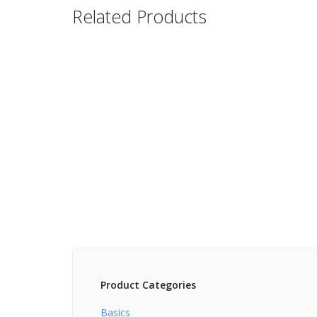
Related Products
Stofftasche
Tankto
Basics
Basics
€
12.00
€
12.0
Product Categories
Basics