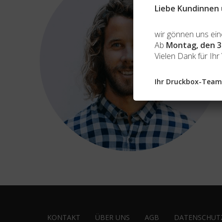
Liebe Kundinnen
wir gönnen uns ein
Ab
Montag, den 3
Vielen Dank für Ihr
Ihr Druckbox-Team
KONTAKT
ÜBER UNS
AGB
DATENSCHUT