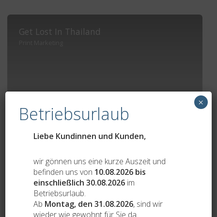
Get Lost In Thailand
Print Marketing
×
Betriebsurlaub
Liebe Kundinnen und Kunden,
wir gönnen uns eine kurze Auszeit und
befinden uns von
10.08.2026 bis
einschließlich 30.08.2026
im
Betriebsurlaub.
Nuaca
Ab
Montag, den 31.08.2026
, sind wir
Print Marketing
wieder wie gewohnt für Sie da.