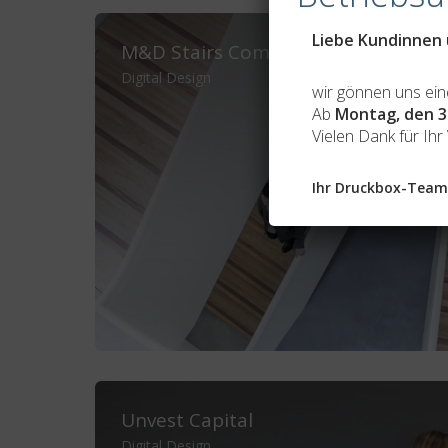
Liebe Kundinnen
M&D Stairs Company
Digital Design
wir gönnen uns ein
Ab
Montag, den 3
Vielen Dank für Ihr
Ihr Druckbox-Team
Unvest Capital
Digital Design