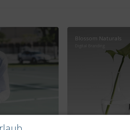
Blossom Naturals
Digital Branding
rlaub