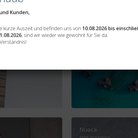
 und Kunden,
Get Lost In Thailand
Print Marketing
e kurze Auszeit und befinden uns von
10.08.2026 bis einschlie
1.08.2026
, sind wir wieder wie gewohnt für Sie da.
 Verständnis!
Nuaca
Print Marketing