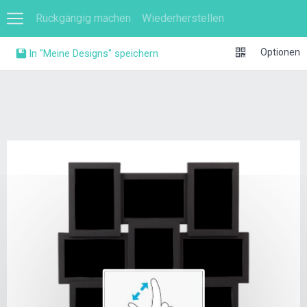
Rückgängig machen
Wiederherstellen
0
Optionen
In "Meine Designs" speichern